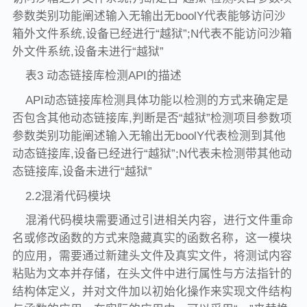
参数类别功能阐述输入无输出无boolY代表能够访问沙
箱外文件系统,设备已经进行“越狱”;N代表不能访问沙箱
外文件系统,设备未进行“越狱”
表3 动态链接库检测API的描述
API动态链接库检测具体功能以检测的方式来确定是
否包含其他动态链接库,判断是否“越狱”检测项目参数项
参数类别功能阐述输入无输出无boolY代表检测到其他
动态链接库,设备已经进行“越狱”;N代表未检测带其他动
态链接库,设备未进行“越狱”
2.2混淆代码模块
混淆代码模块需要通过引进相关内容，进行文件重命
名或修改函数的方式来隐藏真实的函数名称，这一模块
的应用，需要通过新建头文件及真实文件，将测试内容
粘贴为文本并存储，在头文件中进行属性与方法指针的
结构体定义，并对文件加以初始化操作来实现文件结构