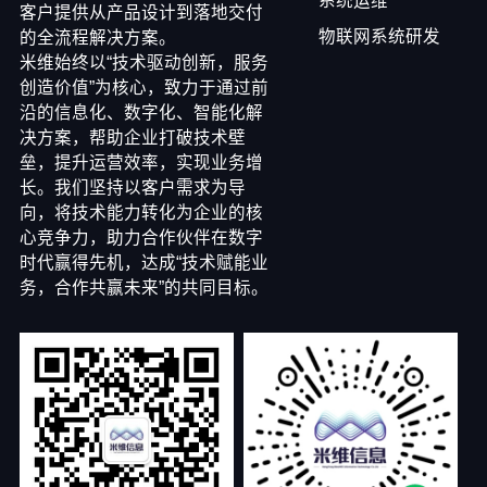
系统运维
客户提供从产品设计到落地交付
物联网系统研发
的全流程解决方案。
米维始终以“技术驱动创新，服务
创造价值”为核心，致力于通过前
沿的信息化、数字化、智能化解
决方案，帮助企业打破技术壁
垒，提升运营效率，实现业务增
长。我们坚持以客户需求为导
向，将技术能力转化为企业的核
心竞争力，助力合作伙伴在数字
时代赢得先机，达成“技术赋能业
务，合作共赢未来”的共同目标。