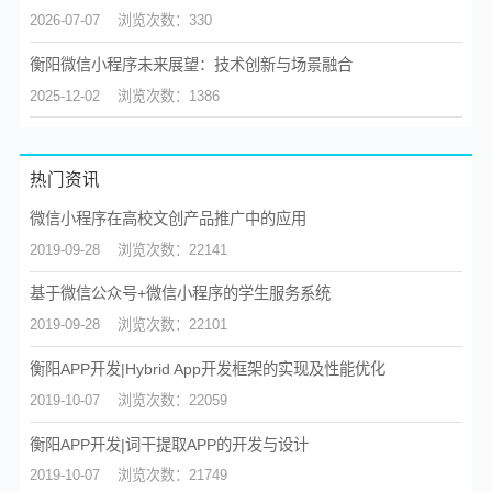
2026-07-07
浏览次数：330
衡阳微信小程序未来展望：技术创新与场景融合
2025-12-02
浏览次数：1386
热门资讯
微信小程序在高校文创产品推广中的应用
2019-09-28
浏览次数：22141
基于微信公众号+微信小程序的学生服务系统
2019-09-28
浏览次数：22101
衡阳APP开发|Hybrid App开发框架的实现及性能优化
2019-10-07
浏览次数：22059
衡阳APP开发|词干提取APP的开发与设计
2019-10-07
浏览次数：21749