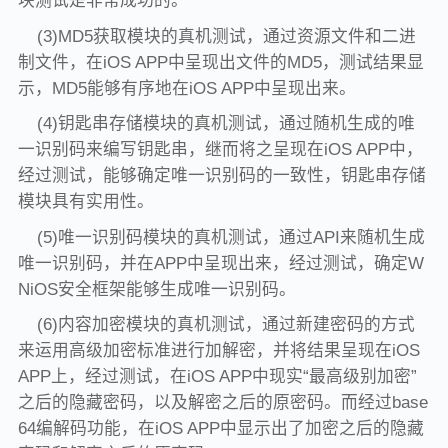
块测试是非常成功的。
(3)MD5获取模块的真机测试，通过资源文件和二进
制文件，在iOS APP中呈现出文件的MD5，测试结果显
示，MD5能够有序地在iOS APP中呈现出来。
(4)钥匙串存储模块的真机测试，通过随机生成的唯
一识别码来编写钥匙串，继而将之呈现在iOS APP中，
经过测试，能够确定唯一识别码的一致性，钥匙串存储
模块具有实用性。
(5)唯一识别码模块的真机测试，通过API来随机生成
唯一识别码，并在APP中呈现出来，经过测试，确定W
NiOS安全框架能够生成唯一识别码。
(6)内容加密模块的真机测试，通过新建密码的方式
来运用高级加密标准进行加解密，并将结果呈现在iOS
APP上，经过测试，在iOS APP中现实“最高级别加密”
之后的隐藏密码，以及解密之后的原密码。而经过base
64编解码功能，在iOS APP中显示出了加密之后的隐藏