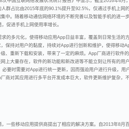
8次中国互联网络发展状况统计报告》中显示，截至2016年6月
群占比由2015年底的90.1%提升至92.5%，仅通过手机上网
动端集中。随着移动通信网络环境的不断完善以及智能手机的进一
透，促进手机上网使用率增长。
求的多元化，使得移动应用App日益丰富，覆盖到日常生活的
，保持对用户的黏度，持续对App进行创新和维护，使得移动Ap
升级、重新下载和安装，带来了一定的麻烦。App厂商进行软件
联网上大量存在，软件的新功能和新改进等不能立刻让所有的用
面，必要时需要对App进行统一更新，因而强迫用户进行升级，用
p厂商对其应用进行多平台开发成本巨大，软件更新维护复杂，
，一些移动应用提供商提出了相应的解决方案。自2013年8月