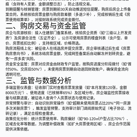
痕（含持有人变更、金额调整日志），防止违规交易。
到期提醒与核销管理：房票到期前30天自动推送短信提醒，购房后房企上传备
案合同，系统核验房票金额与购房款差额（多退少补），完成核销后生成《房
票使用结算单》，对接财政系统完成资金拨付。
二、购房交易与资金监管
房企与房源核验：接入住建部门备案系统，核验房企资质（如“三级以上开发资
质”）及房源合法性（五证齐全），公示可使用房票的楼盘列表（含户型、单
价、房票抵扣比例），支持按区域、价格筛选。
购房流程线上化：被征收人在线选房并提交房票，房企审核通过后生成《房票
购房意向书》，系统冻结房票金额，完成网签备案后自动解冻并划转资金，避
免“一房多卖”风险。
资金安全监管：房票对应资金由财政专户监管，按购房进度分阶段拨付（如“首
付50%、交房后50%”），未使用房票到期自动退回财政账户，确保资金流向
透明可控。
三、监管与数据分析
多端监管仪表盘：征收部门实时查看房票发放量（如“本月发放120张，金额
8000万元”）、使用进度（已核销率65%）及区域分布，房企端监控房票接收
量与结算进度，被征收人查询个人房票状态与使用记录。
异常预警与审计：自动识别异常操作（如“超期未使用房票占比20%”“同一房源
多次关联房票”），触发监管预警，支持审计部门调阅原始凭证（电子协议、流
转记录），满足合规检查需求。
政策优化分析：统计房票使用率、购房偏好（如“90-120㎡户型占比70%”）、
区域去化率等数据，为调整补偿政策（如扩大房票使用区域）、房企合作范围
提供决策依据。