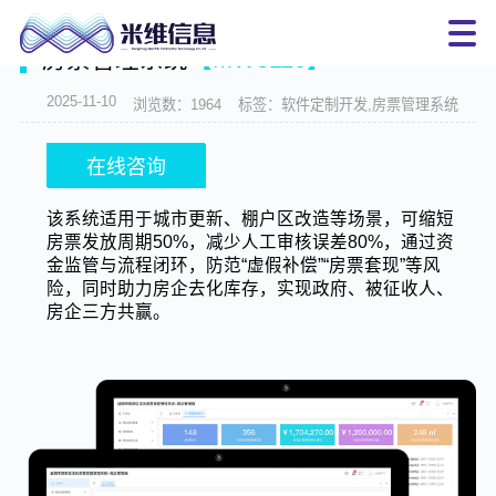
当前位置：
首页
>
产品中心
>
房票管理系统【MW3110】
房票管理系统
【MW3110】
2025-11-10
浏览数：1964
标签：软件定制开发,房票管理系统
在线咨询
该系统适用于城市更新、棚户区改造等场景，可缩短
房票发放周期50%，减少人工审核误差80%，通过资
金监管与流程闭环，防范“虚假补偿”“房票套现”等风
险，同时助力房企去化库存，实现政府、被征收人、
房企三方共赢。