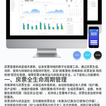
房票管理系统是城市更新、征收安置领域的数字化管理工具，通过房票生成、
流转、使用与核销的全流程闭环管控，实现“政策落地-资格审核-房票发放-购房
核销”规范化管理，保障安置对象权益与财政资金安全。以下是核心功能模块：
一、房票全生命周期管理
资格审核与房票生成：对接征收补偿系统，自动校验被征收人资格（如户籍、
房产证明），根据补偿政策（面积置换/货币补偿）生成房票编号、金额、有效
期及使用范围（指定房企/区域），支持线上签署电子协议，房票信息加密存储
防篡改。
房票流转与状态监控：实时跟踪房票状态（未激活/已激活/已使用/已作废），
支持家庭内部分割（如“父母房票拆分给子女”）及合并使用，流转记录全程留